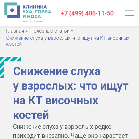
+7 (499) 406-11-50
Главная
»
Полезные статьи
»
Снижение слуха у взрослых: что ищут на КТ височных
костей
Снижение слуха
у взрослых: что ищут
на КТ височных
костей
Снижение слуха у взрослых редко
приходит внезапно. Чаще оно нарастает
годами: вы переспрашиваете, делаете
телевизор громче, а в шумной
обстановке речь сливается в гул.
По телефону слышно хуже, чем вживую.
Такое ухудшение слуха и нарушение слуха
легко не заметить — первым его обычно