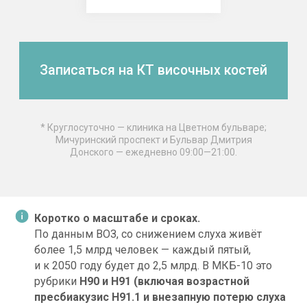
слух снижается
Отметьте, что узнаёте. Три
совпадения и больше — повод
записаться на приём.
переспрашиваете несколько раз в день;
увеличиваете громкость, а домашним
уже громко;
в шумной обстановке не разбираете
речь;
по телефону слышите хуже, чем
вживую;
следите за губами собеседника;
хуже различаете детские и женские
голоса;
Коротко о масштабе и сроках.
путаете похожие слова: «сесть» и «есть»;
давно не слышали тихих звуков —
По данным ВОЗ, со снижением слуха живёт
пения птиц, тиканья часов;
более 1,5 млрд человек — каждый пятый,
в ушах звенит или шумит (тиннитус).
и к 2050 году будет до 2,5 млрд. В МКБ-10 это
Если оставить проблему без внимания,
рубрики
H90 и H91 (включая возрастной
снижение слуха может прогрессировать.
пресбиакузис H91.1 и внезапную потерю слуха
Эти первые признаки проще заметить