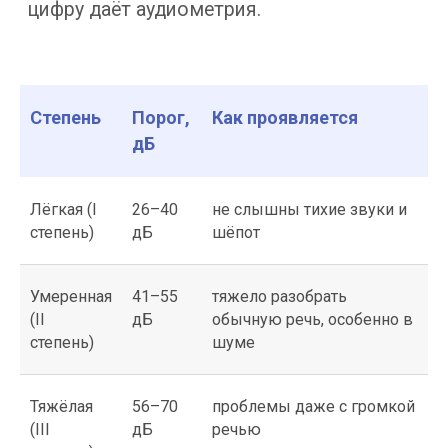
Лечение
и восстановление
Степень
Порог,
Как проявляется
слуха
дБ
Лечение зависит от причины,
и в большинстве случаев слух удаётся
вернуть.
Методы лечения подбирают под
Лёгкая (I
26–40
не слышны тихие звуки и
тип тугоухости.
Лечение тугоухости
степень)
дБ
шёпот
бывает консервативным и хирургическим;
конкретные методы лечения выбирают
по результатам диагностики, и в части
Умеренная
41–55
тяжело разобрать
случаев тугоухость может уйти полностью.
(II
дБ
обычную речь, особенно в
В нашем медицинском центре маршрут
степень)
шуме
выстраивают по результатам диагностики.
Простые случаи.
В простых случаях
серную пробку удаляют, воспаление
Тяжёлая
56–70
проблемы даже с громкой
лечат препаратами — слух
(III
дБ
речью
восстанавливается за дни. После