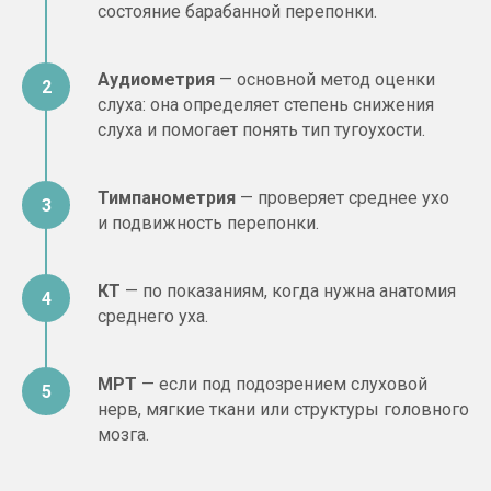
состояние барабанной перепонки.
Профилактика
Аудиометрия
— основной метод оценки
снижения слуха
слуха: она определяет степень снижения
слуха и помогает понять тип тугоухости.
Слух берегут смолоду.
Что снижает риск:
ограничьте громкие звуки
Тимпанометрия
— проверяет среднее ухо
и воздействие шума, особенно
и подвижность перепонки.
в наушниках;
вовремя лечите воспалительные
заболевания уха и носоглотки — это
КТ
— по показаниям, когда нужна анатомия
частая причина нарушения слуха;
среднего уха.
контролируйте давление, сахар
и сосудистые заболевания — это
снижает риск снижения слуха;
МРТ
— если под подозрением слуховой
при первых признаках снижения слуха
нерв, мягкие ткани или структуры головного
записывайтесь на приём, а не ждите
мозга.
годами.