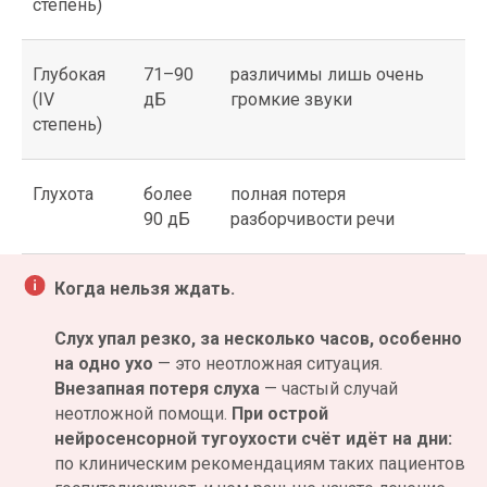
удаления серной пробки
степень)
разборчивость возвращается сразу.
Хирургическое лечение.
При
отосклерозе, повреждении слуховых
Глубокая
71–90
различимы лишь очень
косточек или холестеатоме помогает
(IV
дБ
громкие звуки
хирургическое вмешательство; иногда
степень)
устанавливают протез косточки.
Слуховой аппарат.
При стойкой
нейросенсорной тугоухости
Глухота
более
полная потеря
слуховые аппараты компенсируют
90 дБ
разборчивости речи
потерю слуха и возвращают
разборчивость речи.
Кохлеарный имплант.
В тяжёлых
Когда нельзя ждать.
случаях, когда обычный слуховой
аппарат уже не помогает, звук
Слух упал резко, за несколько часов, особенно
передают прямо на слуховой нерв,
на одно ухо
— это неотложная ситуация.
минуя повреждённое среднее ухо, —
это возвращает потери слуха при
Внезапная потеря слуха
— частый случай
тяжёлой форме.
неотложной помощи.
При острой
Восстановление слуха идёт тем легче,
нейросенсорной тугоухости счёт идёт на дни:
чем раньше начато лечение:
слухового
по клиническим рекомендациям таких пациентов
анализатора это касается напрямую: