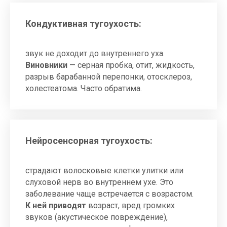
но одностороннее снижение слуха
возрастом не объясняют.
Кондуктивная тугоухость:
Что приводит к снижению слуха:
серная пробка, инородные тела
и сужение слухового прохода,
звук не доходит до внутреннего уха.
воспаление слухового прохода;
Виновники
— серная пробка, отит, жидкость,
воспалительный процесс и воспаление
разрыв барабанной перепонки, отосклероз,
в среднем ухе —
острый и хронический
холестеатома. Часто обратима.
отит
;
повреждение барабанной перепонки
и нарушения слуха после отита;
отосклероз и поражение слуховых
косточек;
Нейросенсорная тугоухость:
поражение слухового нерва и гибель
волосковых клеток;
ототоксичные препараты, акустическая
страдают волосковые клетки улитки или
и черепно-мозговая травма.
слуховой нерв во внутреннем ухе. Это
заболевание чаще встречается с возрастом.
К ней приводят
возраст, вред громких
звуков (акустическое повреждение),