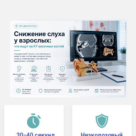
30−40 секунд
Низкодозовый
длится
томограф
сканирование
NewTom VGi Evo
Для детей
Круглосуточно
с 5 лет
прием 24/7*
Запись и прием
в течение часа