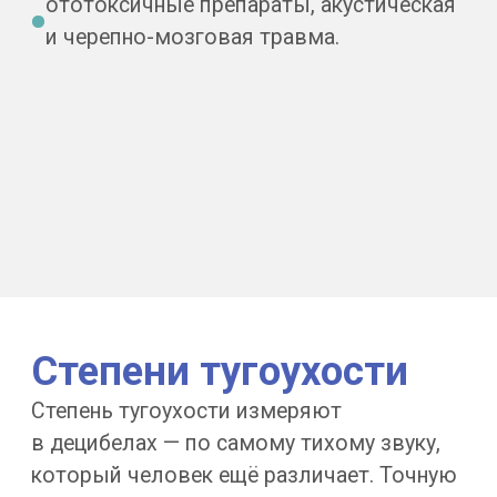
Метод показывает:
слуховой проход, барабанную перепонку
и среднее ухо;
три слуховые косточки — целы ли они
и подвижны;
отосклероз, последствия хронического
отита и холестеатому;
переломы после удара, аномалии
строения, состояние сосцевидного
отростка.
Чего томография не покажет:
остроту
слуха — это работа аудиометрии, и сам
слуховой нерв и волокна слухового
нерва — это задача магнитно-резонансной
томографии и оценки структур головного
мозга. Поэтому строение и функцию
оценивают вместе.