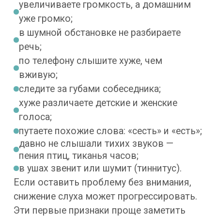
отправляют сигнал по слуховому нерву
в мозг. Сбой на любом этапе ухудшает
восприятие звуков, и человек начинает
хуже воспринимать звуки и разбирать
речь.
Сначала страдают высокие частоты.
На них держатся глухие звуки речи — С, Ф,
Ш, Щ, Ч. Гласные слышны, а эти звуки
пропадают, и слово рассыпается. Так
теряется восприятие звуков речи,
особенно тихих и высоких. Громкость
не выручает: звуки слышны, а разобрать
речь не получается.
Поэтому важно
не «говорить громче», а определить
источник проблемы.