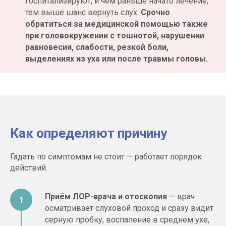
госпитализируют, и чем раньше начато лечение,
он быстрее заново настраивается
тем выше шанс вернуть слух.
Срочно
на звуки. Именно работа слухового
обратиться за медицинской помощью также
анализатора возвращает способность
при головокружении с тошнотой, нарушении
слышать звуки чётко. Своевременная
равновесия, слабости, резкой боли,
медицинская помощь сохраняет качество
жизни, снижает риск изоляции
выделениях из уха или после травмы головы.
и возвращает способность слышать
звуки. У части пациентов слух удаётся
полностью восстановить, а слуховой
анализатор снова работает в полную
силу.
Обследование проводят взрослым
и детям с 5 лет.
Ребёнку и подростку его
Как определяют причину
назначают по тем же принципам, что
и взрослому пациенту, но строго
по показаниям.
Гадать по симптомам не стоит — работает порядок
действий.
Приём ЛОР-врача и отоскопия
— врач
осматривает слуховой проход и сразу видит
серную пробку, воспаление в среднем ухе,