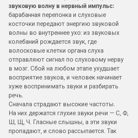
При нейросенсорной тугоухости
чаще
нужны аудиометрия и магнитно-
резонансная томография,
при
кондуктивной и смешанной
—
компьютерная томография височных
костей. Снижение слуха может
развиваться годами, и тугоухость может
быть односторонней и двусторонней,
и это тоже важно для диагностики.
Симптомы тугоухости у разных
пациентов различаются:
одни жалуются
на ухудшение слуха и проблемы
со слухом, другие — на шум и потерю
слуха в шуме. Потеря слуха бывает
временной и стойкой.