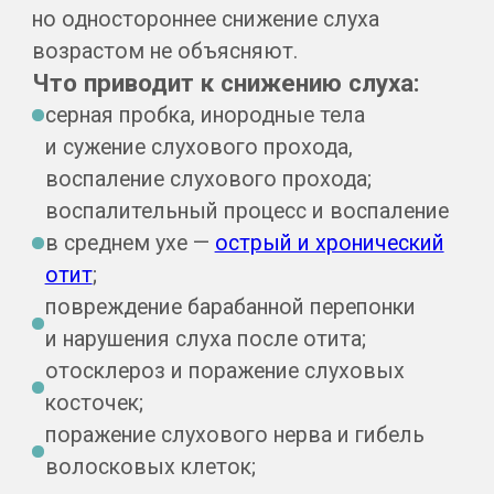
Эту диагностику подбирает врач. При
возрастном снижении слуха начинают
с аудиометрии и консультации сурдолога;
при подозрении на кондуктивную или
смешанную форму назначают
томографию.
Что показывает КТ
височных костей
Компьютерная томография — это тонкие
срезы самой плотной зоны черепа, где
рядом орган слуха, лицевой нерв и сосуды.