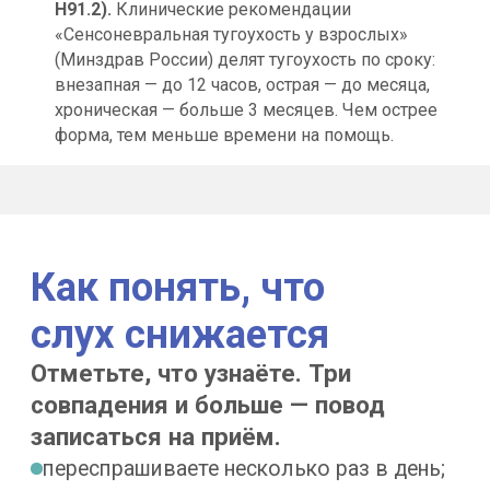
H91.2).
Клинические рекомендации
со стороны. Если близкие всё чаще
«Сенсоневральная тугоухость у взрослых»
повторяют сказанное — проверьте слух.
(Минздрав России) делят тугоухость по сроку:
внезапная — до 12 часов, острая — до месяца,
хроническая — больше 3 месяцев. Чем острее
форма, тем меньше времени на помощь.
Почему теряется
разборчивость речи
Чтобы слышать звуки, ухо превращает
звуковую волну в нервный импульс:
барабанная перепонка и слуховые
косточки передают энергию звуковой
волны во внутреннее ухо: из звуковых
колебаний рождается звук, где
волосковые клетки органа слуха