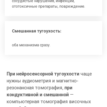
сосудистые нарушения, инфекции,
ототоксичные препараты, повреждение.
Степени тугоухости
Смешанная тугоухость:
Степень тугоухости измеряют
в децибелах — по самому тихому звуку,
который человек ещё различает. Точную
оба механизма сразу.
цифру даёт аудиометрия.