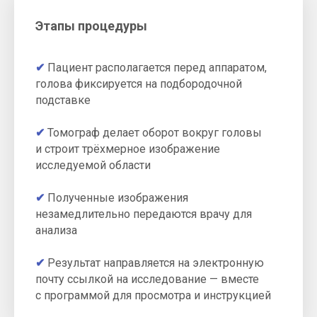
Этапы процедуры
Почему КТ стоит
делать в нашем
✔
Пациент располагается перед аппаратом,
центре
голова фиксируется на подбородочной
Височная кость — одна из самых сложных
подставке
по строению. Качество диагностики
зависит от томографа и опыта врача.
Вот
✔
Томограф делает оборот вокруг головы
что отличает наш центр:
и строит трёхмерное изображение
исследуемой области
✔
Полученные изображения
Томограф экспертного
незамедлительно передаются врачу для
класса
анализа
Конусно-лучевой аппарат
с разрешением до 0,075 мм.
На снимке видны улитка,
✔
Результат направляется на электронную
полукружные каналы и костная
почту ссылкой на исследование — вместе
капсула — детали, недоступные
обычному КТ.
с программой для просмотра и инструкцией