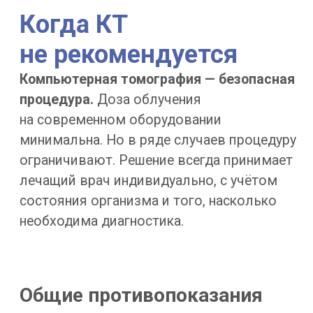
множество тонких срезов и из них
формирует объёмную трёхмерную
модель. Малая толщина среза — главное
условие точности: именно она позволяет
увидеть мельчайшие структуры. В отличие
от обычной мультиспиральной
томографии (МСКТ),
конусно-лучевой
томограф даёт высокую детализацию
кости при сниженной лучевой нагрузке.
Снимок выполняется сразу слева
и справа, поэтому врач оценивает обе
стороны.
Нужен ли контраст
В большинстве случаев компьютерную
томографию проводят без контраста —
костная ткань хорошо видна и без него.
Введение контрастного вещества
на основе йода внутривенно применяют