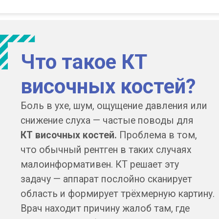
Чем КТ отличается
от МРТ и рентгена
Рентген
даёт плоский снимок
и пропускает мелкие детали.
МРТ
хорошо видит мягкие ткани
и нервы, но хуже различает кость.
Компьютерная томография
незаменима для костных структур
этой зоны. Если врач направил
именно на КТ — значит, важна
точная оценка кости.
Чем раньше найдена причина, тем проще