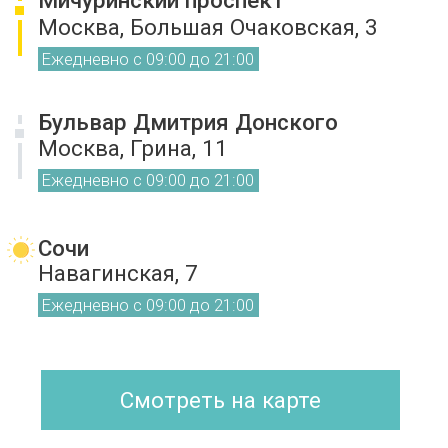
КТ височных костей.
Проблема в том,
что обычный рентген в таких случаях
малоинформативен. КТ решает эту
задачу — аппарат послойно сканирует
область и формирует трёхмерную картину.
Врач находит причину жалоб там, где
другие методы бессильны.
Внутри височной кости скрыты средний
и внутренний отделы уха, улитка
и воздухоносные ячейки — КТ показывает
каждую структуру в деталях. Поэтому
томографию назначают, когда нужно
точно понять, что происходит со слухом,
и подобрать верное лечение.