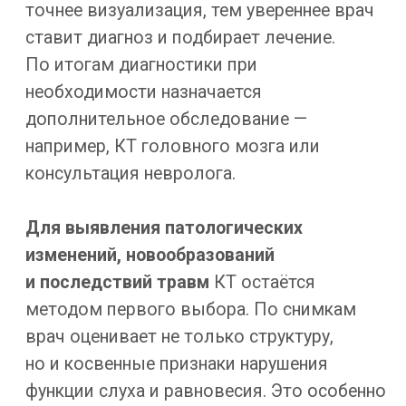
Компьютерная томография — безопасная
процедура.
Доза облучения
на современном оборудовании
минимальна. Но в ряде случаев процедуру
ограничивают. Решение всегда принимает
лечащий врач индивидуально, с учётом
состояния организма и того, насколько
необходима диагностика.
Общие противопоказания
Беременность
Рентгеновское излучение негативно
влияет на плод. Исследование
проводят только по строгим
показаниям.