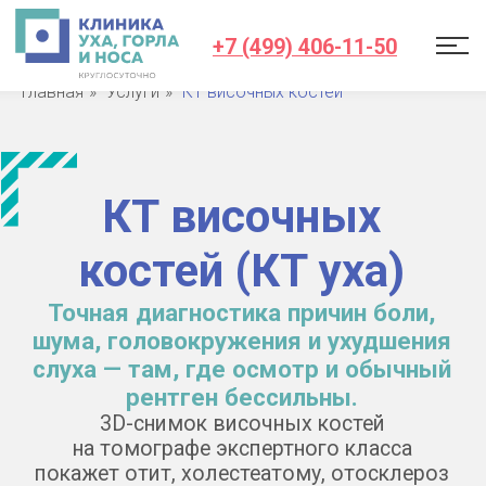
+7 (499) 406-11-50
Главная
»
Услуги
»
КТ височных костей
КТ височных
костей (КТ уха)
Точная диагностика причин боли,
шума, головокружения и ухудшения
слуха — там, где осмотр и обычный
рентген бессильны.
3D-снимок височных костей
на томографе экспертного класса
покажет отит, холестеатому, отосклероз
или последствия травмы. Результаты
на e-mail в день обращения.
Цена — от 7 200 ₽.