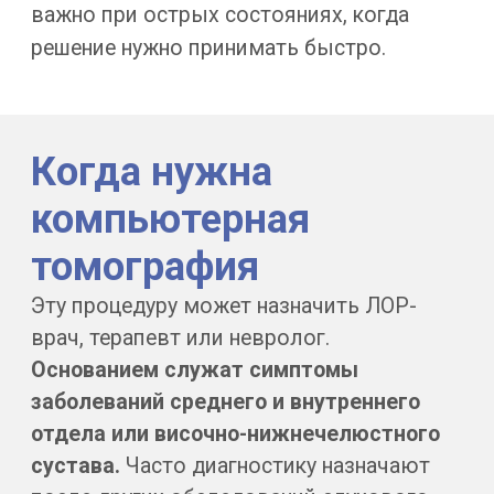
Детский возраст
Детям КТ делают, когда
диагностическая необходимость
выше потенциального риска —
например, при подозрении
на врождённую аномалию или
после травмы височной кости.
Избыточная масса тела
Большинство томографов
не рассчитаны на вес пациента
свыше 150 кг.
Непереносимость йода
При исследовании с контрастом
важно заранее сообщить