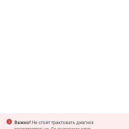
Отзывы наших
пациентов
Мы предоставляем своим клиентам
услуги высокого качества, чтобы
убедиться в этом — изучите независимое
мнение о нас от пациентов на разных
источниках
Качество лечения
97%
Анализы
90%
Персонал
98%
Медицинский осмотр
96%
Важно!
Не стоит трактовать диагноз