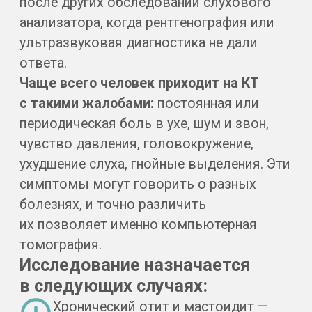
об аллергии на йодсодержащие
препараты.
Важно!
Большинство противопоказаний
относительны. При
непереносимости контраста или
беременности врач может
предложить МРТ как
альтернативный вид диагностики.
Если у вас есть кардиостимулятор,
металлические импланты или
повышенная тревожность,
сообщите об этом администратору
заранее — он объяснит, как лучше
подготовиться к визиту.