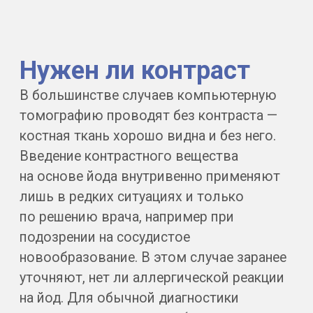
Результат за 1−2 часа
Ссылка на снимки приходит
на электронную почту.
Заключение рентгенолога —
по желанию: 1 800 ₽ за 24 часа
или 3 000 ₽ срочно за 3 часа.
Профильная ЛОР-клиника
При необходимости вы сразу
попадёте к оториноларингологу.
Он расшифрует данные и назначит
лечение — не нужно искать врача
в другом месте.