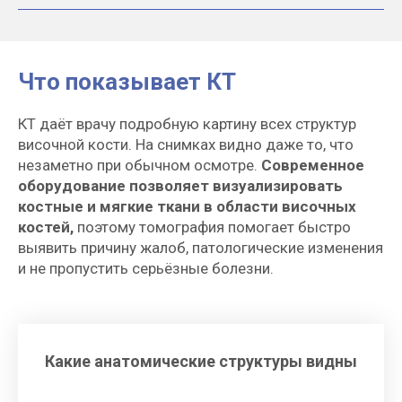
важно при острых состояниях, когда
решение нужно принимать быстро.
Что показывает КТ
Когда нужна
компьютерная
КТ даёт врачу подробную картину всех структур
височной кости. На снимках видно даже то, что
томография
незаметно при обычном осмотре.
Современное
Эту процедуру может назначить ЛОР-
оборудование позволяет визуализировать
врач, терапевт или невролог.
костные и мягкие ткани в области височных
Основанием служат симптомы
костей,
поэтому томография помогает быстро
заболеваний среднего и внутреннего
выявить причину жалоб, патологические изменения
отдела или височно-нижнечелюстного
и не пропустить серьёзные болезни.
сустава.
Часто диагностику назначают
после других обследований слухового
анализатора, когда рентгенография или
ультразвуковая диагностика не дали
ответа.
Какие анатомические структуры видны
Чаще всего человек приходит на КТ
с такими жалобами:
постоянная или
периодическая боль в ухе, шум и звон,