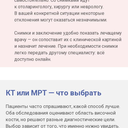
самостоятельно. Со снимками идут
к отоларингологу, хирургу или неврологу.
5,0
В вашей конкретной ситуации некоторые
отклонения могут оказаться незначимыми.
2288 оценок
Снимки и заключение удобно показать лечащему
врачу — он сопоставит их с клинической картиной
и назначит лечение. При необходимости снимки
4,9
легко передать другому специалисту: всё
доступно онлайн.
51 оценка
5,0
КТ или МРТ — что выбрать
Пациенты часто спрашивают, какой способ лучше.
663 оценки
Оба обследования оценивают область височной
кости, но решают разные диагностические цели.
Выбор зависит от того, что именно нужно увидеть.