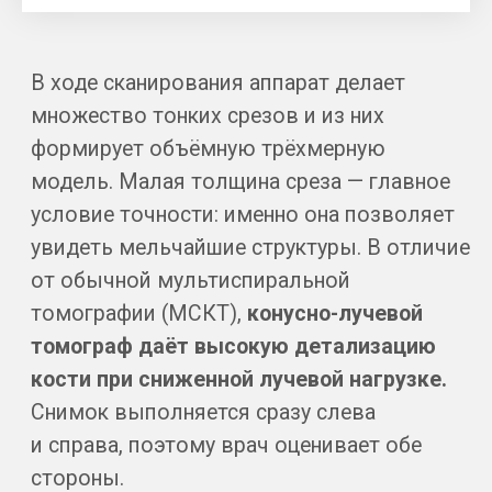
Обе стороны за одно
исследование
Снимок 3D выполняется слева
и справа. Врач оценивает здоровую
и поражённую сторону на одном
изображении — это точнее при
односторонней тугоухости.
Доза в 10−15 раз ниже
Низкодозовый протокол
сканирования. За счёт этого
процедура переносится легко
и проводится детям —
по показаниям.