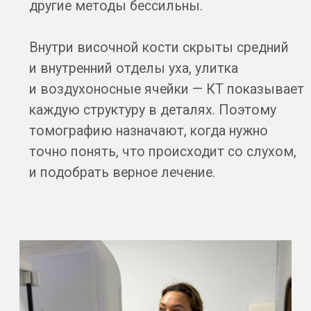
лечение. КТ особенно полезно на ранних
стадиях, когда симптомы ещё слабые,
а изменения уже есть. Одна короткая
процедура экономит недели поисков
и лишних обследований.
Современное оборудование делает
диагностику быстрой и безопасной.
За один проход аппарат получает
данные сразу по обеим сторонам
и формирует трёхмерную модель. Это
удобно и врачу, и пациенту: вся
процедура занимает несколько минут,
а качество снимков остаётся высоким.