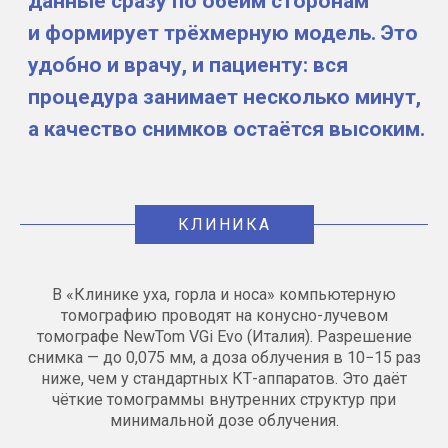
Если беспокоит головокружение, шум или
тугоухость неясной природы,
КТ помогает выяснить, в чём дело. Чем
точнее визуализация, тем увереннее врач
ставит диагноз и подбирает лечение.
По итогам диагностики при
необходимости назначается
дополнительное обследование —
КЛИНИКА
например, КТ головного мозга или
консультация невролога.
В «Клинике уха, горла и носа» компьютерную
Для выявления патологических
томографию проводят на конусно-лучевом
изменений, новообразований
томографе NewTom VGi Evo (Италия). Разрешение
и последствий травм
КТ остаётся
снимка — до 0,075 мм, а доза облучения в 10−15 раз
методом первого выбора. По снимкам
ниже, чем у стандартных КТ-аппаратов. Это даёт
врач оценивает не только структуру,
чёткие томограммы внутренних структур при
но и косвенные признаки нарушения
минимальной дозе облучения.
функции слуха и равновесия. Это особенно