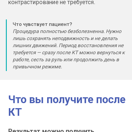
Работаем круглосуточно
Запись без направления,
в удобное время. Филиалы
в Москве (рядом с метро)
Что чувствует пациент?
и в Сочи.
Процедура полностью безболезненна. Нужно
лишь сохранять неподвижность и не делать
лишних движений. Период восстановления не
требуется — сразу после КТ можно вернуться к
работе, сесть за руль или продолжить день в
привычном режиме.