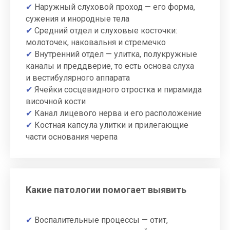
✔
Наружный слуховой проход — его форма,
чувство давления, головокружение,
сужения и инородные тела
ухудшение слуха, гнойные выделения. Эти
✔
Средний отдел и слуховые косточки:
симптомы могут говорить о разных
молоточек, наковальня и стремечко
болезнях, и точно различить
их позволяет именно компьютерная
✔
Внутренний отдел — улитка, полукружные
томография.
каналы и преддверие, то есть основа слуха
Исследование назначается
и вестибулярного аппарата
в следующих случаях:
✔
Ячейки сосцевидного отростка и пирамида
Хронический отит и мастоидит —
височной кости
воспаление среднего отдела
✔
Канал лицевого нерва и его расположение
Тугоухость и ухудшение слуха без
✔
Костная капсула улитки и прилегающие
явной причины, особенно
части основания черепа
односторонние
Подозрение на холестеатому
и отосклероз
Головокружение и нарушения
работы вестибулярного аппарата
Какие патологии помогает выявить
Врождённые аномалии развития
височного отдела
Переломы и травматические
✔
Воспалительные процессы — отит,
повреждения кости, орбиты,