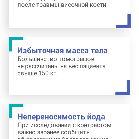
в нескольких форматах:
Ссылка на исследование
на электронную почту — в течение
1−2 часов
Программа для просмотра снимков
и подробная инструкция
с фотографиями
Диск с исследованием — по запросу
Заключение врача-рентгенолога —
по желанию, оплачивается отдельно
Чтобы открыть снимки, нужна
программа — её направляют вместе
с файлом. Достаточно открыть его
и сохранить. Если письмо не пришло
в срок, нужно позвонить нам по телефону.