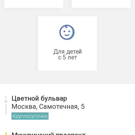
Бульвар Дмитрия Донского
Москва, Грина, 11
Ежедневно c 09:00 до 21:00
Сочи
Навагинская, 7
Ежедневно c 09:00 до 21:00
Смотреть на карте
Что такое
КТ
височных костей
?
Боль в ухе, шум, ощущение давления или
снижение слуха — частые поводы для