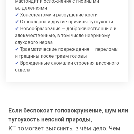
мастоидит и осложнения с гнойными
основания черепа
выделениями
Слуховые расстройства неясной
✔
Холестеатому и разрушение кости
этиологии и шум в ушах
Подготовка к хирургическому
✔
Отосклероз и другие причины тугоухости
вмешательству и контроль после
✔
Новообразования — доброкачественные и
операции
злокачественные, в том числе невриному
КТ детально показывает опухоли
слухового нерва
и кисты в области височной кости
—
✔
Травматические повреждения — переломы
даже небольшие образования, которые
и трещины после травм головы
сдавливают структуры или растут
✔
Врождённые аномалии строения височного
внутри. Томография также помогает
отдела
исключить невриному слухового нерва.
В большинстве случаев одной процедуры
достаточно, чтобы оценить характер
проблемы и спланировать дальнейшие
действия.
Когда КТ
не рекомендуется